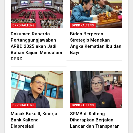
DPRD KALTENG
DPRD KALTENG
Dokumen Raperda
Bidan Berperan
Pertanggungjawaban
Strategis Menekan
APBD 2025 akan Jadi
Angka Kematian Ibu dan
Bahan Kajian Mendalam
Bayi
DPRD
DPRD KALTENG
DPRD KALTENG
Masuk Buku II, Kinerja
SPMB di Kalteng
Bank Kalteng
Diharapkan Berjalan
Diapresiasi
Lancar dan Transparan