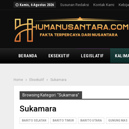
Susunan Redaksi
Kontak Kami
Kebija
Kamis, 6 Agustus 2026
BERANDA
EKSEKUTIF
LEGISLATIF
KALIM
Home
Eksekutif
Sukamara
Browsing Kategori: "Sukamara"
Sukamara
BARITO SELATAN
BARITO TIMUR
BARITO UTARA
GUNUNG MAS