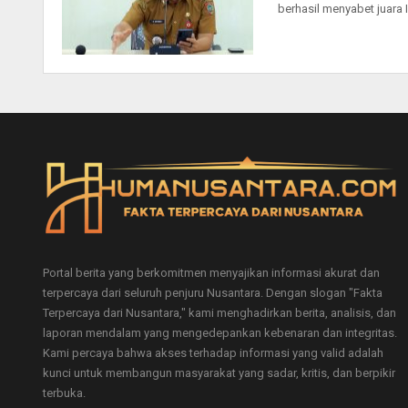
berhasil menyabet juara
Portal berita yang berkomitmen menyajikan informasi akurat dan
terpercaya dari seluruh penjuru Nusantara. Dengan slogan "Fakta
Terpercaya dari Nusantara," kami menghadirkan berita, analisis, dan
laporan mendalam yang mengedepankan kebenaran dan integritas.
Kami percaya bahwa akses terhadap informasi yang valid adalah
kunci untuk membangun masyarakat yang sadar, kritis, dan berpikir
terbuka.