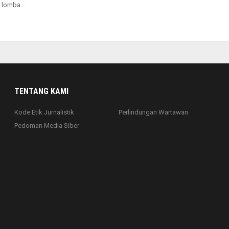
 I lomba…
TENTANG KAMI
Kode Etik Jurnalistik
Perlindungan Wartawan
Pedoman Media Siber