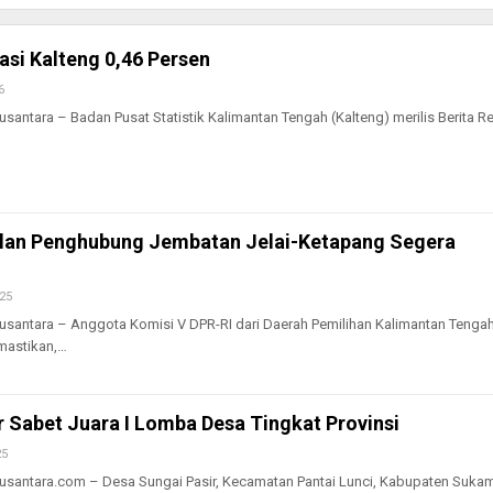
lasi Kalteng 0,46 Persen
6
tara – Badan Pusat Statistik Kalimantan Tengah (Kalteng) merilis Berita R
an Penghubung Jembatan Jelai-Ketapang Segera
25
ntara – Anggota Komisi V DPR-RI dari Daerah Pemilihan Kalimantan Tenga
astikan,…
r Sabet Juara I Lomba Desa Tingkat Provinsi
25
ntara.com – Desa Sungai Pasir, Kecamatan Pantai Lunci, Kabupaten Sukam