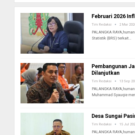
Februari 2026 Inf
Tim Redaksi
2 Mar 202
PALANGKA RAYA,humanusan
Statistik (BRS) terkait…
Pembangunan Jal
Dilanjutkan
Tim Redaksi
13 Sep 20
PALANGKA RAYA,humanusa
Muhammad Syauqie mem
Desa Sungai Pasi
Tim Redaksi
15 Jul 20
PALANGKA RAYA,humanusa