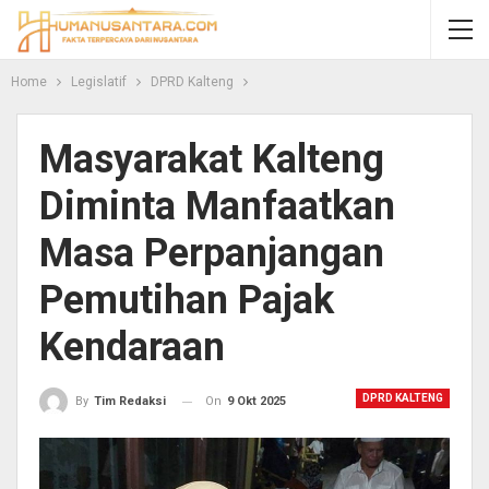
Home
Legislatif
DPRD Kalteng
Masyarakat Kalteng
Diminta Manfaatkan
Masa Perpanjangan
Pemutihan Pajak
Kendaraan
DPRD KALTENG
On
9 Okt 2025
By
Tim Redaksi