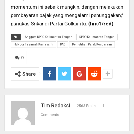
momentum ini sebaik mungkin, dengan melakukan
pembayaran pajak yang mengalami penunggakan,”
pungkas Srikandi Partai Golkar itu.
(hns1/red)
Anggota DPRD Kalimantan Tengah
DPRD Kalimantan Tengah
Hj Noor Fazariah Kamayanti
PAD
Pemutihan Pajak Kendaraan
0
Share
Tim Redaksi
2563 Posts
1
Comments