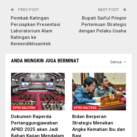
PREV POST
NEXT POST
Pemkab Katingan
Bupati Saiful Pimpin
Persiapkan Presentasi
Pertemuan Strategis
Laboratorium Alam
dengan Pelaku Usaha
Katingan ke
Kemendiktisaintek
ANDA MUNGKIN JUGA BERMINAT
Semua
DPRD KALTENG
DPRD KALTENG
Dokumen Raperda
Bidan Berperan
Pertanggungjawaban
Strategis Menekan
APBD 2025 akan Jadi
Angka Kematian Ibu dan
Bahan Kajian Mendalam
Bayi