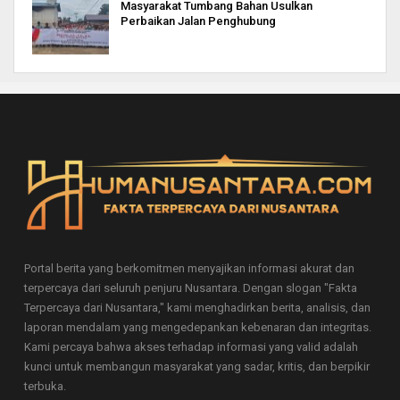
Masyarakat Tumbang Bahan Usulkan
Perbaikan Jalan Penghubung
Portal berita yang berkomitmen menyajikan informasi akurat dan
terpercaya dari seluruh penjuru Nusantara. Dengan slogan "Fakta
Terpercaya dari Nusantara," kami menghadirkan berita, analisis, dan
laporan mendalam yang mengedepankan kebenaran dan integritas.
Kami percaya bahwa akses terhadap informasi yang valid adalah
kunci untuk membangun masyarakat yang sadar, kritis, dan berpikir
terbuka.