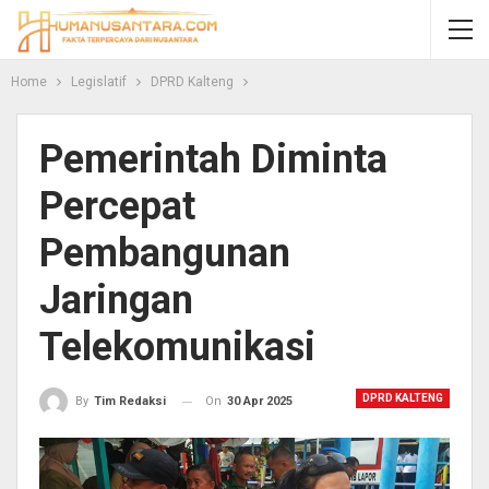
Home
Legislatif
DPRD Kalteng
Pemerintah Diminta
Percepat
Pembangunan
Jaringan
Telekomunikasi
DPRD KALTENG
On
30 Apr 2025
By
Tim Redaksi