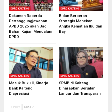
DPRD KALTENG
DPRD KALTENG
Dokumen Raperda
Bidan Berperan
Pertanggungjawaban
Strategis Menekan
APBD 2025 akan Jadi
Angka Kematian Ibu dan
Bahan Kajian Mendalam
Bayi
DPRD
DPRD KALTENG
DPRD KALTENG
Masuk Buku II, Kinerja
SPMB di Kalteng
Bank Kalteng
Diharapkan Berjalan
Diapresiasi
Lancar dan Transparan
PREV
NEXT