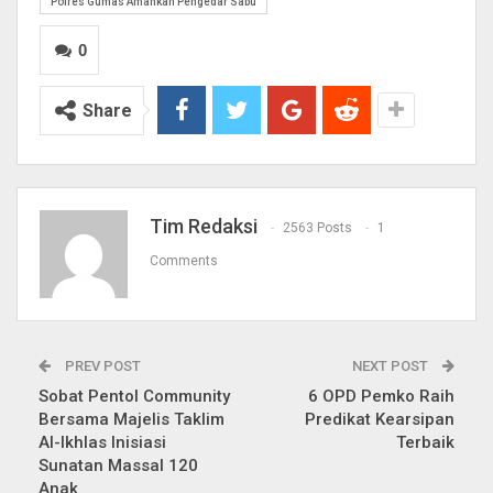
Polres Gumas Amankan Pengedar Sabu
0
Share
Tim Redaksi
2563 Posts
1
Comments
PREV POST
NEXT POST
Sobat Pentol Community
6 OPD Pemko Raih
Bersama Majelis Taklim
Predikat Kearsipan
Al-Ikhlas Inisiasi
Terbaik
Sunatan Massal 120
Anak