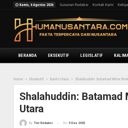
Susunan Redaksi
Kontak Kami
Kebija
Kamis, 6 Agustus 2026
BERANDA
EKSEKUTIF
LEGISLATIF
KALIM
Home
Eksekutif
Barito Utara
Shalahuddin: Batamad Mitra Stra
Shalahuddin: Batamad M
Utara
On
9 Des 2025
By
Tim Redaksi