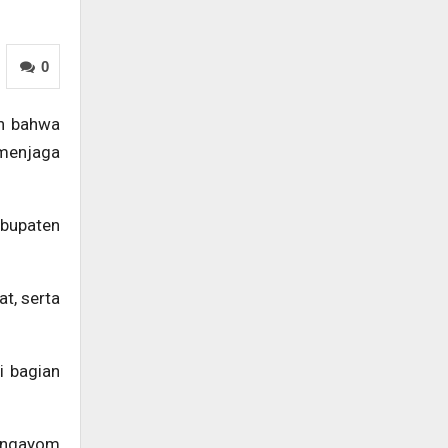
0
an bahwa
 menjaga
abupaten
at, serta
i bagian
pengayom