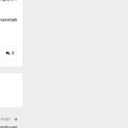
merintah
0
 POST
eputusan