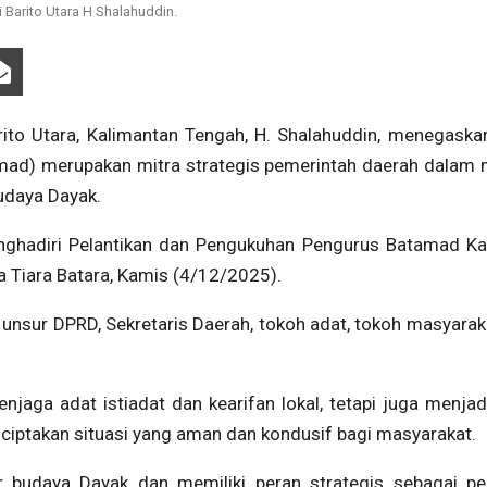
 Barito Utara H Shalahuddin.
to Utara, Kalimantan Tengah, H. Shalahuddin, menegask
mad) merupakan mitra strategis pemerintah daerah dalam
budaya Dayak.
nghadiri Pelantikan dan Pengukuhan Pengurus Batamad K
a Tiara Batara, Kamis (4/12/2025).
i, unsur DPRD, Sekretaris Daerah, tokoh adat, tokoh masyarak
jaga adat istiadat dan kearifan lokal, tetapi juga menjad
iptakan situasi yang aman dan kondusif bagi masyarakat.
ar budaya Dayak dan memiliki peran strategis sebagai 