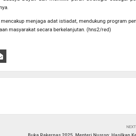
nya.
 mencakup menjaga adat istiadat, mendukung program pe
an masyarakat secara berkelanjutan. (hns2/red)
NEXT
Buka Rakernas 2025, Menteri Nusron: Hasilkan K