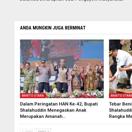
ANDA MUNGKIN JUGA BERMINAT
BARITO UTARA
BARITO UTAR
Dalam Peringatan HAN Ke-42, Bupati
Tebar Benih
Shalahuddin Menegaskan Anak
Shalahuddi
Merupakan Amanah…
Rangka Me