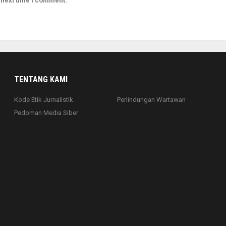
 next time I comment.
TENTANG KAMI
Kode Etik Jurnalistik
Perlindungan Wartawan
Pedoman Media Siber