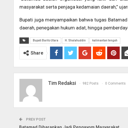
masyarakat serta penjaga kedamaian daerah,” ujar
Bupati juga menyampaikan bahwa tugas Batamad
daerah, penegakan hukum adat, hingga pemberdaya
Bupati Barito Utara
H. Shalahuddin
kalimantan tengah
Share
Tim Redaksi
982 Posts
0 Comments
PREV POST
Batamad Diharapkan Jadi Pengayom Masyarakat