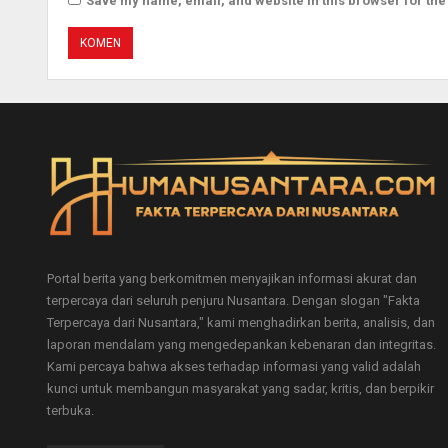
Save my name, email, and website in this browser for the
Portal berita yang berkomitmen menyajikan informasi akurat dan
terpercaya dari seluruh penjuru Nusantara. Dengan slogan "Fakta
Terpercaya dari Nusantara," kami menghadirkan berita, analisis, dan
laporan mendalam yang mengedepankan kebenaran dan integritas.
Kami percaya bahwa akses terhadap informasi yang valid adalah
kunci untuk membangun masyarakat yang sadar, kritis, dan berpikir
terbuka.