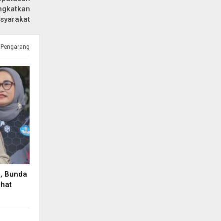
ingkatkan
syarakat
 Pengarang
, Bunda
ehat