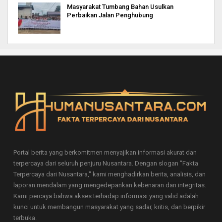
Masyarakat Tumbang Bahan Usulkan
Perbaikan Jalan Penghubung
Portal berita yang berkomitmen menyajikan informasi akurat dan
terpercaya dari seluruh penjuru Nusantara. Dengan slogan "Fakta
Terpercaya dari Nusantara," kami menghadirkan berita, analisis, dan
laporan mendalam yang mengedepankan kebenaran dan integritas.
Kami percaya bahwa akses terhadap informasi yang valid adalah
kunci untuk membangun masyarakat yang sadar, kritis, dan berpikir
terbuka.