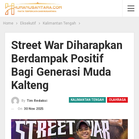
Home
Eksekutif
Kalimantan Tengah
Street War Diharapkan
Berdampak Positif
Bagi Generasi Muda
Kalteng
KALIMANTAN TENGAH
OLAHRAGA
By
Tim Redaksi
On
30 Nov 2025