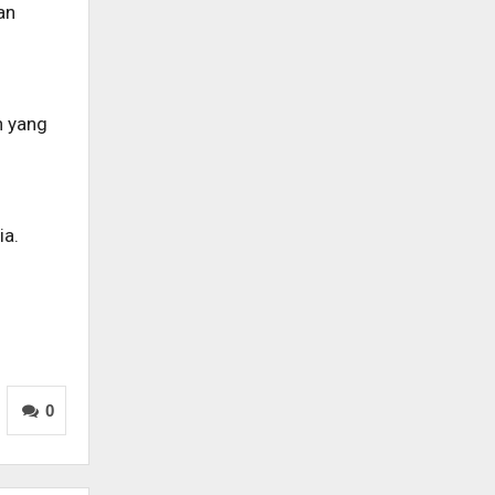
an
n yang
ia.
0