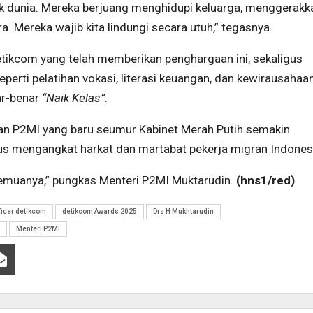
sok dunia. Mereka berjuang menghidupi keluarga, menggerakk
 Mereka wajib kita lindungi secara utuh,” tegasnya.
tikcom yang telah memberikan penghargaan ini, sekaligus
rti pelatihan vokasi, literasi keuangan, dan kewirausahaa
ar-benar
“Naik Kelas”
.
an P2MI yang baru seumur Kabinet Merah Putih semakin
s mengangkat harkat dan martabat pekerja migran Indones
semuanya,” pungkas Menteri P2MI Muktarudin.
(hns1/red)
ficer detikcom
detikcom Awards 2025
Drs H Mukhtarudin
Menteri P2MI