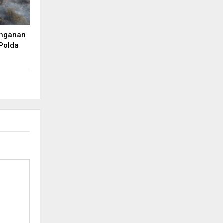
anganan
 Polda