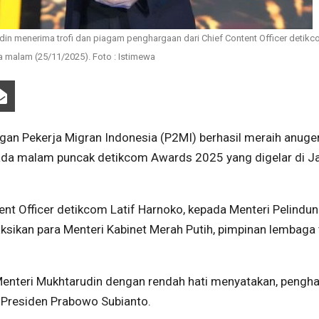
din menerima trofi dan piagam penghargaan dari Chief Content Officer detikc
a malam (25/11/2025). Foto : Istimewa
an Pekerja Migran Indonesia (P2MI) berhasil meraih anuge
da malam puncak detikcom Awards 2025 yang digelar di Ja
nt Officer detikcom Latif Harnoko, kepada Menteri Pelindu
ksikan para Menteri Kabinet Merah Putih, pimpinan lembaga 
Menteri Mukhtarudin dengan rendah hati menyatakan, pengh
a Presiden Prabowo Subianto.