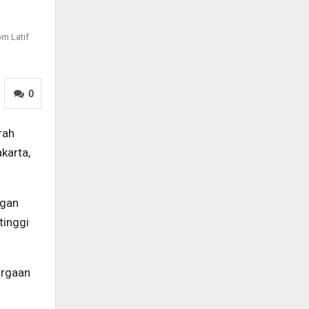
om Latif
0
rah
karta,
ngan
tinggi
argaan