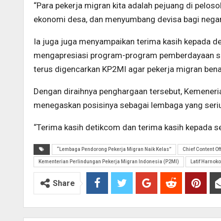
“Para pekerja migran kita adalah pejuang di pelo
ekonomi desa, dan menyumbang devisa bagi negara.
Ia juga juga menyampaikan terima kasih kepada de
mengapresiasi program-program pemberdayaan sepe
terus digencarkan KP2MI agar pekerja migran ben
Dengan diraihnya penghargaan tersebut, Kemeneri
menegaskan posisinya sebagai lembaga yang seriu
“Terima kasih detikcom dan terima kasih kepada 
“Lembaga Pendorong Pekerja Migran Naik Kelas”
Chief Content Of
Kementerian Perlindungan Pekerja Migran Indonesia (P2MI)
Latif Harnoko
Share