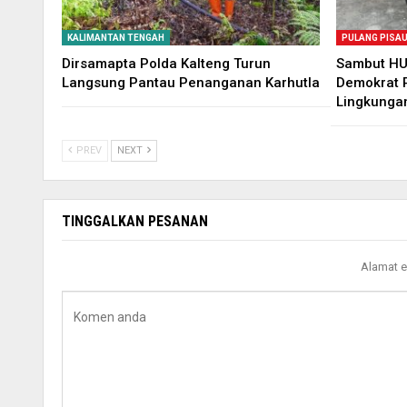
KALIMANTAN TENGAH
PULANG PISA
Dirsamapta Polda Kalteng Turun
Sambut HUT
Langsung Pantau Penanganan Karhutla
Demokrat P
Lingkunga
PREV
NEXT
TINGGALKAN PESANAN
Alamat e