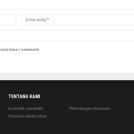
 next time I comment.
TENTANG KAMI
Kode Etik Jurnalistik
Perlindungan Wartawan
Pedoman Media Siber