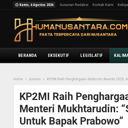
Susunan Redaksi
Kontak Kami
Kebija
Kamis, 6 Agustus 2026
BERANDA
EKSEKUTIF
LEGISLATIF
KALIM
Home
Borneo
KP2MI Raih Penghargaan detikcom Awards 2025, Me
KP2MI Raih Pengharga
Menteri Mukhtarudin: “
Untuk Bapak Prabowo”