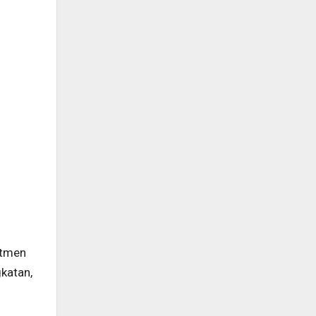
itmen
katan,