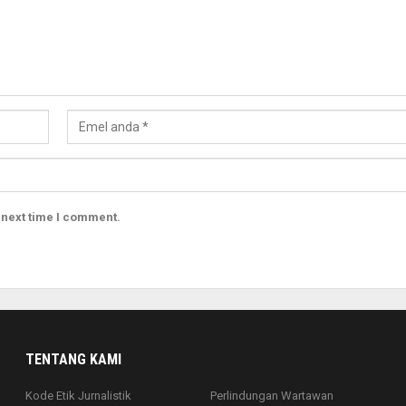
 next time I comment.
TENTANG KAMI
Kode Etik Jurnalistik
Perlindungan Wartawan