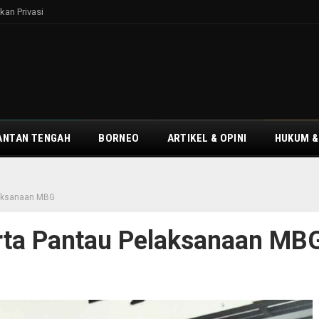
kan Privasi
ANTAN TENGAH
BORNEO
ARTIKEL & OPINI
HUKUM &
laksanaan MBG
erta Pantau Pelaksanaan MB