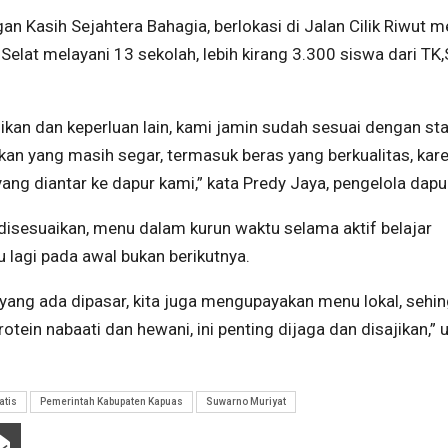
 Kasih Sejahtera Bahagia, berlokasi di Jalan Cilik Riwut m
at melayani 13 sekolah, lebih kirang 3.300 siswa dari TK
 ikan dan keperluan lain, kami jamin sudah sesuai dengan st
ikan yang masih segar, termasuk beras yang berkualitas, kar
ang diantar ke dapur kami,” kata Predy Jaya, pengelola dap
isesuaikan, menu dalam kurun waktu selama aktif belajar
 lagi pada awal bukan berikutnya.
ang ada dipasar, kita juga mengupayakan menu lokal, sehi
rotein nabaati dan hewani, ini penting dijaga dan disajikan,” 
atis
Pemerintah Kabupaten Kapuas
Suwarno Muriyat