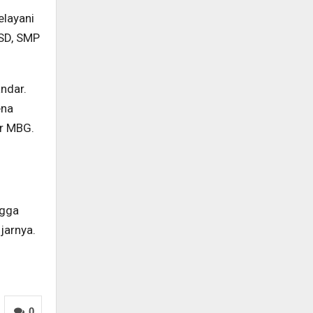
elayani
,SD, SMP
andar.
ena
ur MBG.
ngga
ujarnya.
0