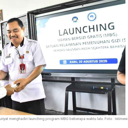
iyat menghadiri launching program MBG beberapa waktu lalu. Foto : Istimew