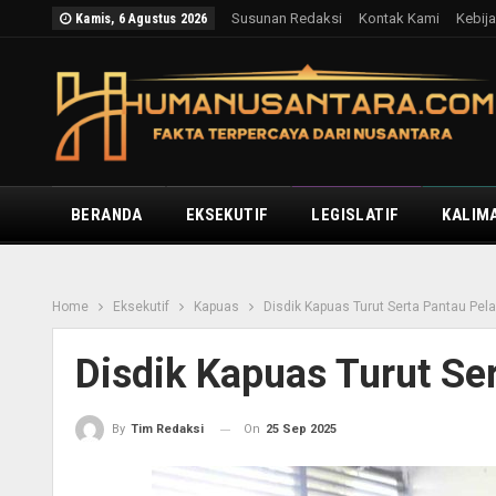
Susunan Redaksi
Kontak Kami
Kebija
Kamis, 6 Agustus 2026
BERANDA
EKSEKUTIF
LEGISLATIF
KALIM
Home
Eksekutif
Kapuas
Disdik Kapuas Turut Serta Pantau Pe
Disdik Kapuas Turut S
On
25 Sep 2025
By
Tim Redaksi