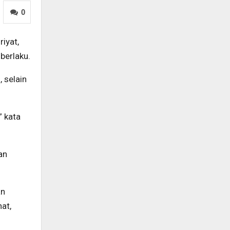
0
iyat,
berlaku.
 selain
” kata
an
an
at,