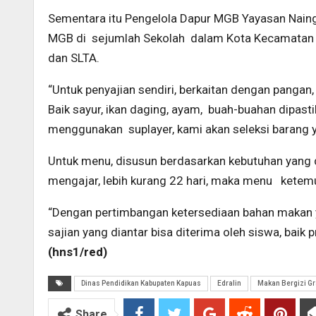
Sementara itu Pengelola Dapur MGB Yayasan Naingan
MGB di sejumlah Sekolah dalam Kota Kecamatan Sel
dan SLTA.
“Untuk penyajian sendiri, berkaitan dengan pangan,
Baik sayur, ikan daging, ayam, buah-buahan dipast
menggunakan suplayer, kami akan seleksi barang y
Untuk menu, disusun berdasarkan kebutuhan yang d
mengajar, lebih kurang 22 hari, maka menu ketemu
“Dengan pertimbangan ketersediaan bahan makan y
sajian yang diantar bisa diterima oleh siswa, baik p
(hns1/red)
Dinas Pendidikan Kabupaten Kapuas
Edralin
Makan Bergizi Gr
Share