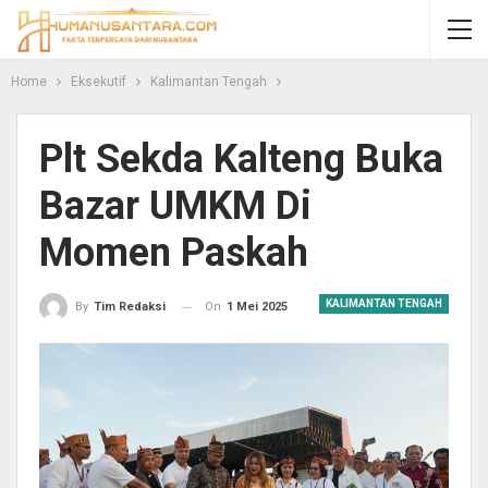
Home
Eksekutif
Kalimantan Tengah
Plt Sekda Kalteng Buka
Bazar UMKM Di
Momen Paskah
KALIMANTAN TENGAH
On
1 Mei 2025
By
Tim Redaksi