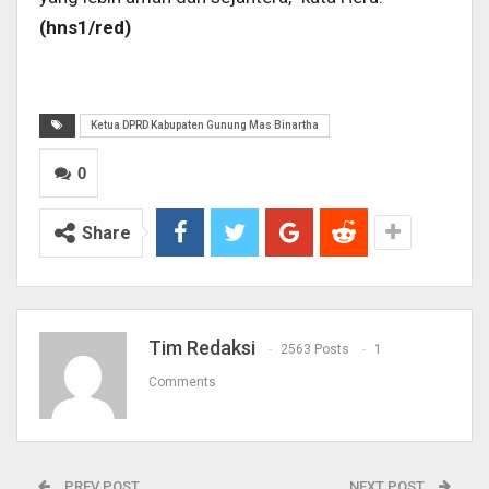
(hns1/red)
Ketua DPRD Kabupaten Gunung Mas Binartha
0
Share
Tim Redaksi
2563 Posts
1
Comments
PREV POST
NEXT POST