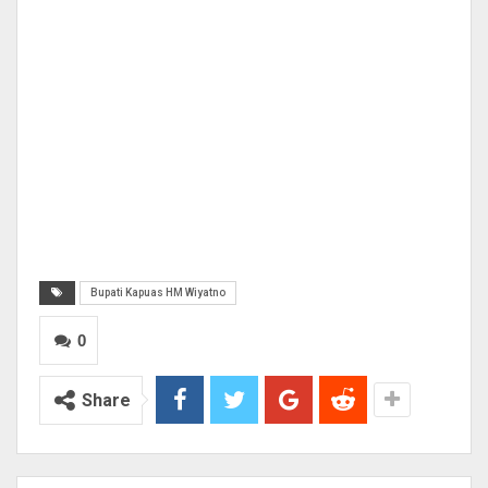
Bupati Kapuas HM Wiyatno
0
Share