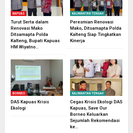
KAPUAS
KALIMANTAN TENGAH
Turut Serta dalam
Peresmian Renovasi
Renovasi Mako
Mako, Ditsamapta Polda
Ditsamapta Polda
Kalteng Siap Tingkatkan
Kalteng, Bupati Kapuas
Kinerja
HM Wiyatno…
BORNEO
KALIMANTAN TENGAH
DAS Kapuas Krisis
Cegas Krisis Ekologi DAS
Ekologi
Kapuas, Save Our
Borneo Keluarkan
Sejumlah Rekomendasi
ke…