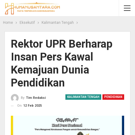
Home
Eksekutif
Kalimantan Tengah
Rektor UPR Berharap
Insan Pers Kawal
Kemajuan Dunia
Pendidikan
KALIMANTAN TENGAH
PENDIDIKAN
By
Tim Redaksi
On
12 Feb 2025