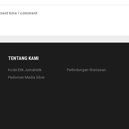
 next time I comment.
TENTANG KAMI
Kode Etik Jurnalistik
Perlindungan Wartawan
Pedoman Media Siber