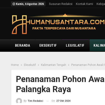
Susunan Redaksi
Kontak Kami
Kebija
Kamis, 6 Agustus 2026
BERANDA
EKSEKUTIF
LEGISLATIF
KALIM
Home
Eksekutif
Kalimantan Tengah
Penanaman Pohon Awali R
Penanaman Pohon Awal
Palangka Raya
On
27 Okt 2024
By
Tim Redaksi