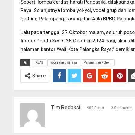
Seperti lomba cerdas harati Pancasila, dilaksanak
Raya. Selanjutnya lomba yel-yel, vocal grup dan l
gedung Palampang Tarung dan Aula BPBD Palangka R
Lalu pada tanggal 27 Oktober malam, seluruh pes
Indoor. “Pada Senin 28 Oktober 2024 pagi, akan di
halaman kantor Wali Kota Palangka Raya,” demikian
IKBAB
kota palangka raya
Penanaman Pohon.
Share
Tim Redaksi
982 Posts
0 Comments