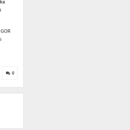
gka
i
i GOR
i
0