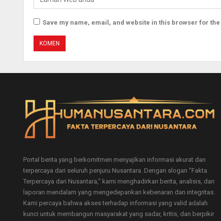
Save my name, email, and website in this browser for the
Portal berita yang berkomitmen menyajikan informasi akurat dan
terpercaya dari seluruh penjuru Nusantara. Dengan slogan "Fakta
Terpercaya dari Nusantara," kami menghadirkan berita, analisis, dan
laporan mendalam yang mengedepankan kebenaran dan integritas.
Kami percaya bahwa akses terhadap informasi yang valid adalah
kunci untuk membangun masyarakat yang sadar, kritis, dan berpikir