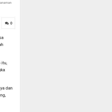
enanaman
0
sa
ah
itu,
gka
nya dan
ng,