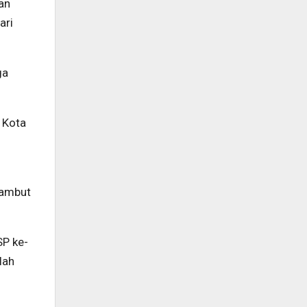
an
ari
ga
 Kota
yambut
SP ke-
lah