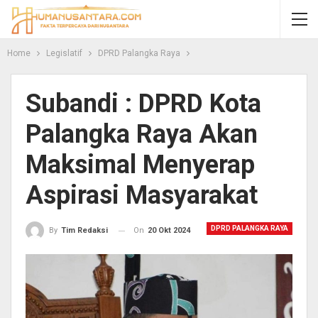
Home
Legislatif
DPRD Palangka Raya
Subandi : DPRD Kota
Palangka Raya Akan
Maksimal Menyerap
Aspirasi Masyarakat
DPRD PALANGKA RAYA
On
20 Okt 2024
By
Tim Redaksi