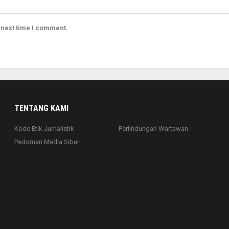
 next time I comment.
TENTANG KAMI
Kode Etik Jurnalistik
Perlindungan Wartawan
Pedoman Media Siber