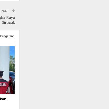
 POST
gka Raya
Dirusak
 Pengarang
ikan