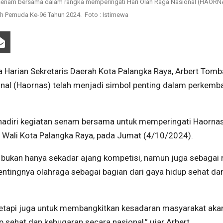
enam bersama dalam rangka memperingati Hari Olah Raga Nasional (HAORN
h Pemuda Ke-96 Tahun 2024. Foto : Istimewa
arian Sekretaris Daerah Kota Palangka Raya, Arbert Tomb
nal (Haornas) telah menjadi simbol penting dalam perkem
ghadiri kegiatan senam bersama untuk memperingati Haorna
Wali Kota Palangka Raya, pada Jumat (4/10/2024).
bukan hanya sekadar ajang kompetisi, namun juga sebaga
ntingnya olahraga sebagai bagian dari gaya hidup sehat da
 tetapi juga untuk membangkitkan kesadaran masyarakat aka
 sehat dan kebugaran secara nasional,” ujar Arbert.