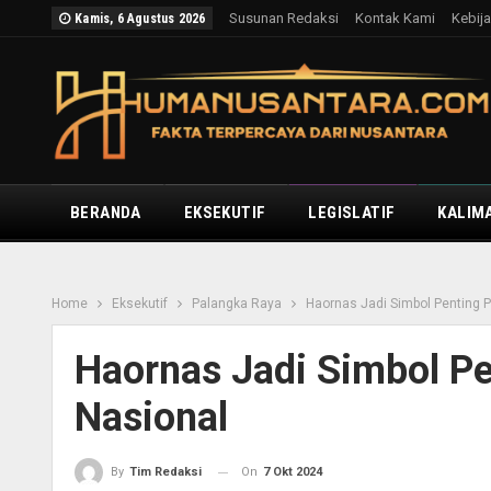
Susunan Redaksi
Kontak Kami
Kebija
Kamis, 6 Agustus 2026
BERANDA
EKSEKUTIF
LEGISLATIF
KALIM
Home
Eksekutif
Palangka Raya
Haornas Jadi Simbol Penting
Haornas Jadi Simbol P
Nasional
On
7 Okt 2024
By
Tim Redaksi