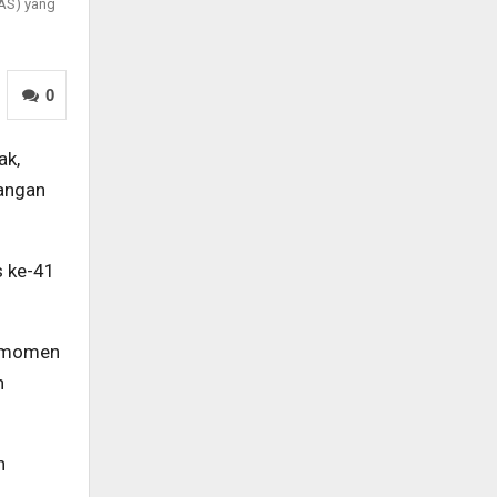
AS) yang
0
ak,
bangan
s ke-41
i momen
n
n