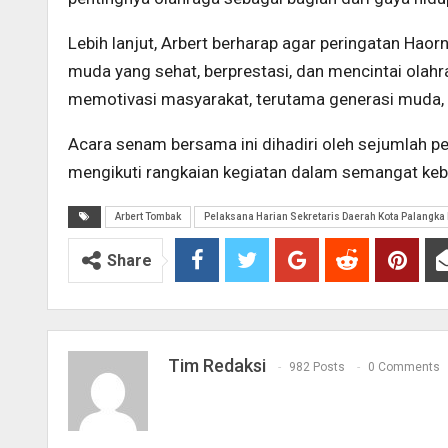
Lebih lanjut, Arbert berharap agar peringatan Ha
muda yang sehat, berprestasi, dan mencintai olahr
memotivasi masyarakat, terutama generasi muda, un
Acara senam bersama ini dihadiri oleh sejumlah pe
mengikuti rangkaian kegiatan dalam semangat ke
Arbert Tombak
Pelaksana Harian Sekretaris Daerah Kota Palangka
Share
Tim Redaksi
982 Posts
0 Comments