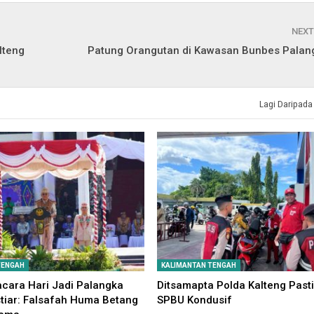
NEXT
lteng
Patung Orangutan di Kawasan Bunbes Palan
Lagi Daripada
TENGAH
KALIMANTAN TENGAH
cara Hari Jadi Palangka
Ditsamapta Polda Kalteng Past
tiar: Falsafah Huma Betang
SPBU Kondusif