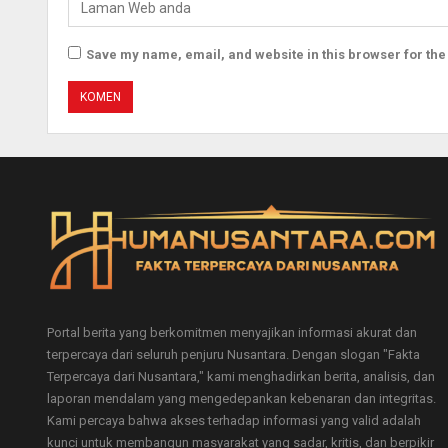
Save my name, email, and website in this browser for the
Portal berita yang berkomitmen menyajikan informasi akurat dan
terpercaya dari seluruh penjuru Nusantara. Dengan slogan "Fakta
Terpercaya dari Nusantara," kami menghadirkan berita, analisis, dan
laporan mendalam yang mengedepankan kebenaran dan integritas.
Kami percaya bahwa akses terhadap informasi yang valid adalah
kunci untuk membangun masyarakat yang sadar, kritis, dan berpikir